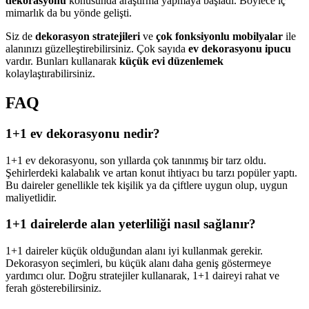
dekorasyonu
konusunda araştırma yapmaya başladı. Böylece iç
mimarlık da bu yönde gelişti.
Siz de
dekorasyon stratejileri
ve
çok fonksiyonlu mobilyalar
ile
alanınızı güzelleştirebilirsiniz. Çok sayıda
ev dekorasyonu ipucu
vardır. Bunları kullanarak
küçük evi düzenlemek
kolaylaştırabilirsiniz.
FAQ
1+1 ev dekorasyonu nedir?
1+1 ev dekorasyonu, son yıllarda çok tanınmış bir tarz oldu.
Şehirlerdeki kalabalık ve artan konut ihtiyacı bu tarzı popüler yaptı.
Bu daireler genellikle tek kişilik ya da çiftlere uygun olup, uygun
maliyetlidir.
1+1 dairelerde alan yeterliliği nasıl sağlanır?
1+1 daireler küçük olduğundan alanı iyi kullanmak gerekir.
Dekorasyon seçimleri, bu küçük alanı daha geniş göstermeye
yardımcı olur. Doğru stratejiler kullanarak, 1+1 daireyi rahat ve
ferah gösterebilirsiniz.