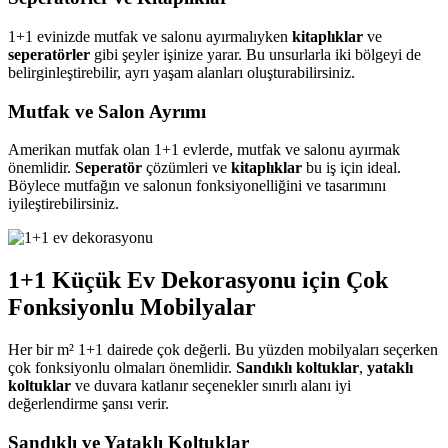
1+1 evinizde mutfak ve salonu ayırmalıyken
kitaplıklar
ve
seperatörler
gibi şeyler işinize yarar. Bu unsurlarla iki bölgeyi de
belirginleştirebilir, ayrı yaşam alanları oluşturabilirsiniz.
Mutfak ve Salon Ayrımı
Amerikan mutfak olan 1+1 evlerde, mutfak ve salonu ayırmak
önemlidir.
Seperatör
çözümleri ve
kitaplıklar
bu iş için ideal.
Böylece mutfağın ve salonun fonksiyonelliğini ve tasarımını
iyileştirebilirsiniz.
1+1 Küçük Ev Dekorasyonu için Çok
Fonksiyonlu Mobilyalar
Her bir m² 1+1 dairede çok değerli. Bu yüzden mobilyaları seçerken
çok fonksiyonlu olmaları önemlidir.
Sandıklı koltuklar
,
yataklı
koltuklar
ve duvara katlanır seçenekler sınırlı alanı iyi
değerlendirme şansı verir.
Sandıklı ve Yataklı Koltuklar