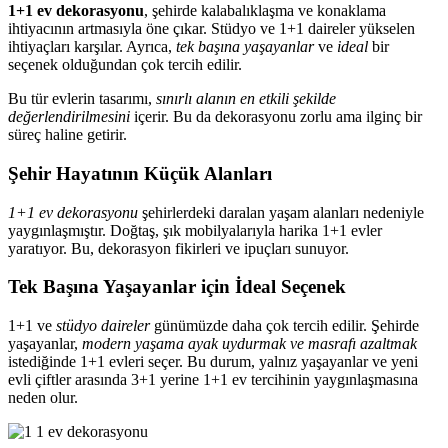
1+1 ev dekorasyonu
, şehirde kalabalıklaşma ve konaklama
ihtiyacının artmasıyla öne çıkar. Stüdyo ve 1+1 daireler yükselen
ihtiyaçları karşılar. Ayrıca,
tek başına yaşayanlar
ve
ideal
bir
seçenek olduğundan çok tercih edilir.
Bu tür evlerin tasarımı,
sınırlı alanın en etkili şekilde
değerlendirilmesini
içerir. Bu da dekorasyonu zorlu ama ilginç bir
süreç haline getirir.
Şehir Hayatının Küçük Alanları
1+1 ev dekorasyonu
şehirlerdeki daralan yaşam alanları nedeniyle
yaygınlaşmıştır. Doğtaş, şık mobilyalarıyla harika 1+1 evler
yaratıyor. Bu, dekorasyon fikirleri ve ipuçları sunuyor.
Tek Başına Yaşayanlar için İdeal Seçenek
1+1 ve
stüdyo daireler
günümüzde daha çok tercih edilir. Şehirde
yaşayanlar,
modern yaşama ayak uydurmak ve masrafı azaltmak
istediğinde 1+1 evleri seçer. Bu durum, yalnız yaşayanlar ve yeni
evli çiftler arasında 3+1 yerine 1+1 ev tercihinin yaygınlaşmasına
neden olur.