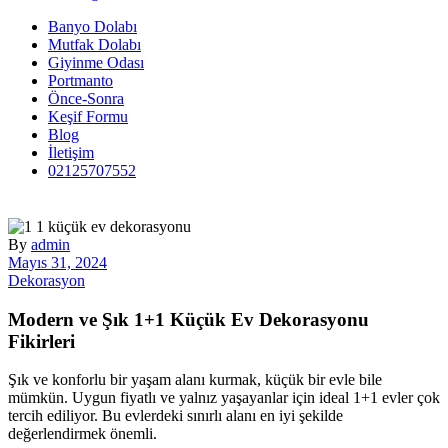
Banyo Dolabı
Mutfak Dolabı
Giyinme Odası
Portmanto
Önce-Sonra
Keşif Formu
Blog
İletişim
02125707552
By
admin
Mayıs 31, 2024
Dekorasyon
Modern ve Şık 1+1 Küçük Ev Dekorasyonu
Fikirleri
Şık ve konforlu bir yaşam alanı kurmak, küçük bir evle bile
mümkün. Uygun fiyatlı ve yalnız yaşayanlar için ideal 1+1 evler çok
tercih ediliyor. Bu evlerdeki sınırlı alanı en iyi şekilde
değerlendirmek önemli.