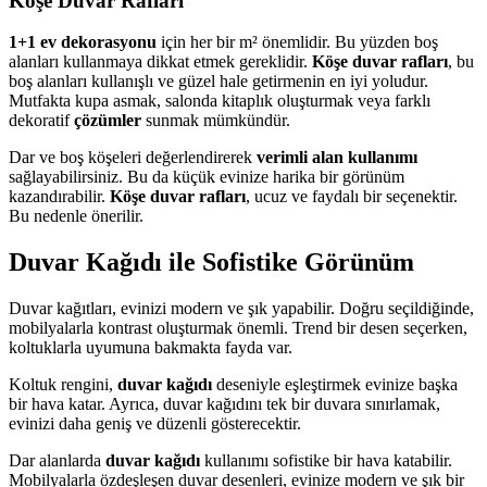
Köşe Duvar Rafları
1+1 ev dekorasyonu
için her bir m² önemlidir. Bu yüzden boş
alanları kullanmaya dikkat etmek gereklidir.
Köşe duvar rafları
, bu
boş alanları kullanışlı ve güzel hale getirmenin en iyi yoludur.
Mutfakta kupa asmak, salonda kitaplık oluşturmak veya farklı
dekoratif
çözümler
sunmak mümkündür.
Dar ve boş köşeleri değerlendirerek
verimli alan kullanımı
sağlayabilirsiniz. Bu da küçük evinize harika bir görünüm
kazandırabilir.
Köşe duvar rafları
, ucuz ve faydalı bir seçenektir.
Bu nedenle önerilir.
Duvar Kağıdı ile Sofistike Görünüm
Duvar kağıtları, evinizi modern ve şık yapabilir. Doğru seçildiğinde,
mobilyalarla kontrast oluşturmak önemli. Trend bir desen seçerken,
koltuklarla uyumuna bakmakta fayda var.
Koltuk rengini,
duvar kağıdı
deseniyle eşleştirmek evinize başka
bir hava katar. Ayrıca, duvar kağıdını tek bir duvara sınırlamak,
evinizi daha geniş ve düzenli gösterecektir.
Dar alanlarda
duvar kağıdı
kullanımı sofistike bir hava katabilir.
Mobilyalarla özdeşleşen duvar desenleri, evinize modern ve şık bir