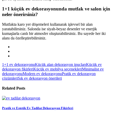
1+1 küçük ev dekorasyonunda mutfak ve salon için
neler önerirsiniz?
Mutfakta karo yer döşemeleri kullanarak işlevsel bir alan
yaratabilirsiniz. Salonda ise siyah-beyaz desenler ve enerjik
kumaşlarla canlı bir atmosfer oluşturabilirsiniz. Bu sayede her iki
alanı da özelleştirebilirsiniz.
1+1 ev dekorasyonu
Küçük alan dekorasyon ipuçları
Küçük ev
dekorasyon fikirleri
Küçük ev mobilya seçenekleri
Minimalist ev
dekorasyonu
Modern ev dekorasyonu
Pratik ev dekorasyon
çözümleri
Şık ev dekorasyon önerileri
Related Posts
Pratik ve Estetik Ev Tadilat Dekorasyon Fikirleri