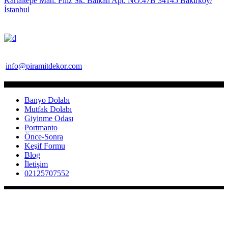
Kartaltepe Mah. Filiz Sk. Balkan Apt. NO:47B 34145 Bakırköy/
İstanbul
info@piramitdekor.com
Banyo Dolabı
Mutfak Dolabı
Giyinme Odası
Portmanto
Önce-Sonra
Keşif Formu
Blog
İletişim
02125707552