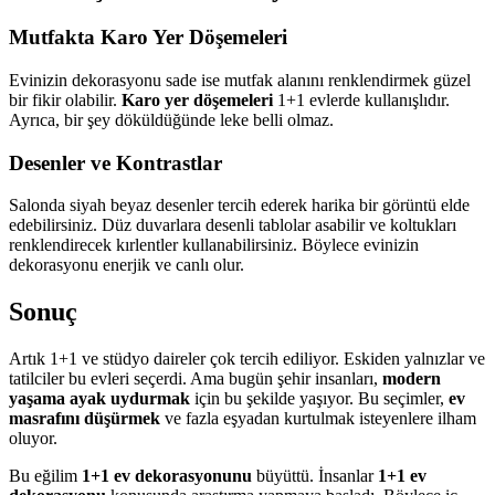
Mutfakta Karo Yer Döşemeleri
Evinizin dekorasyonu sade ise mutfak alanını renklendirmek güzel
bir fikir olabilir.
Karo yer döşemeleri
1+1 evlerde kullanışlıdır.
Ayrıca, bir şey döküldüğünde leke belli olmaz.
Desenler ve Kontrastlar
Salonda siyah beyaz desenler tercih ederek harika bir görüntü elde
edebilirsiniz. Düz duvarlara desenli tablolar asabilir ve koltukları
renklendirecek kırlentler kullanabilirsiniz. Böylece evinizin
dekorasyonu enerjik ve canlı olur.
Sonuç
Artık 1+1 ve stüdyo daireler çok tercih ediliyor. Eskiden yalnızlar ve
tatilciler bu evleri seçerdi. Ama bugün şehir insanları,
modern
yaşama ayak uydurmak
için bu şekilde yaşıyor. Bu seçimler,
ev
masrafını düşürmek
ve fazla eşyadan kurtulmak isteyenlere ilham
oluyor.
Bu eğilim
1+1 ev dekorasyonunu
büyüttü. İnsanlar
1+1 ev