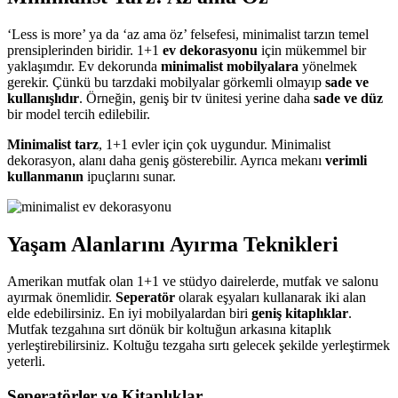
‘Less is more’ ya da ‘az ama öz’ felsefesi, minimalist tarzın temel
prensiplerinden biridir. 1+1
ev dekorasyonu
için mükemmel bir
yaklaşımdır. Ev dekorunda
minimalist mobilyalara
yönelmek
gerekir. Çünkü bu tarzdaki mobilyalar görkemli olmayıp
sade ve
kullanışlıdır
. Örneğin, geniş bir tv ünitesi yerine daha
sade ve düz
bir model tercih edilebilir.
Minimalist tarz
, 1+1 evler için çok uygundur. Minimalist
dekorasyon, alanı daha geniş gösterebilir. Ayrıca mekanı
verimli
kullanmanın
ipuçlarını sunar.
Yaşam Alanlarını Ayırma Teknikleri
Amerikan mutfak olan 1+1 ve stüdyo dairelerde, mutfak ve salonu
ayırmak önemlidir.
Seperatör
olarak eşyaları kullanarak iki alan
elde edebilirsiniz. En iyi mobilyalardan biri
geniş kitaplıklar
.
Mutfak tezgahına sırt dönük bir koltuğun arkasına kitaplık
yerleştirebilirsiniz. Koltuğu tezgaha sırtı gelecek şekilde yerleştirmek
yeterli.
Seperatörler ve Kitaplıklar