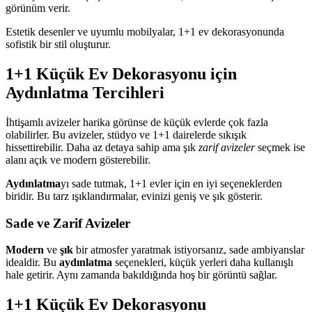
görünüm verir.
Estetik desenler ve uyumlu mobilyalar, 1+1 ev dekorasyonunda
sofistik bir stil oluşturur.
1+1 Küçük Ev Dekorasyonu için
Aydınlatma Tercihleri
İhtişamlı avizeler harika görünse de küçük evlerde çok fazla
olabilirler. Bu avizeler, stüdyo ve 1+1 dairelerde sıkışık
hissettirebilir. Daha az detaya sahip ama şık
zarif avizeler
seçmek ise
alanı açık ve modern gösterebilir.
Aydınlatma
yı sade tutmak, 1+1 evler için en iyi seçeneklerden
biridir. Bu tarz ışıklandırmalar, evinizi geniş ve şık gösterir.
Sade ve Zarif Avizeler
Modern
ve
şık
bir atmosfer yaratmak istiyorsanız, sade ambiyanslar
idealdir. Bu
aydınlatma
seçenekleri, küçük yerleri daha kullanışlı
hale getirir. Aynı zamanda bakıldığında hoş bir görüntü sağlar.
1+1 Küçük Ev Dekorasyonu