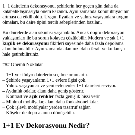
1+1 dairelerin dekorasyonu, şehirlerin her geçen gün daha da
kalabalıklaşmasıyla önem kazandı. Aynı zamanda konut ihtiyacının
artması da etkili oldu. Uygun fiyatları ve yalnız yaşayanlara uygun
olmaları, bu daire tipini tercih sebeplerinden bazıları.
Bu dairelerde alan sıkıntısı yaşanabilir. Ancak doğru dekorasyon
yaklaşımları ile bu sorun kolayca çözülebilir. Modern ve şık 1+1
küçük ev dekorasyonu
fikirleri sayesinde daha fazla depolama
alanı bulunabilir. Aynı zamanda alanınızı daha ferah ve kullanışlı
hale getirebilirsiniz.
### Önemli Noktalar
– 1+1 ve stüdyo dairelerin seçilme oranı arttı.
– Şehirde yaşayanların 1+1 evlere ilgisi çok.
– Yalnız yaşayanlar ve yeni evlenenler 1+1 daireleri seviyor.
– Aydınlık odalar, alanı daha geniş gösterir.
– Kontrast ve
açık renkler
fazla genişlik hissi verir.
– Minimal mobilyalar, alanı daha fonksiyonel kılar.
– Çok işlevli mobilyalar yerden tasarruf sağlar.
– Köşeler de depo alanına dönüşebilir.
1+1 Ev Dekorasyonu Nedir?